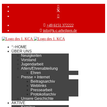
+49 6151 372222
info@k-c-arheilgen.de
">
HOME
ÜBER UNS
Neuigkeiten
Vorstand
Jugendarbeit
Alters/Ehrenabteilung
Ehren
Presse + Internet
Beitragsarchiv
Weblinks
Pressearbeit
Protokollarchiv
Unsere Geschichte
AKTIVE