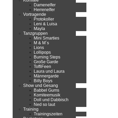
Komitee
Damenelfer
Herrenelfer
Vortragende
Protokoller
Leni & Luisa
Mayla
Tanzgruppen
Mini Smarties
M & M´s
Lions
Lollipops
Burning Steps
Große Garde
ToffiFeen
Laura und Laura
Männergarde
Billy Boys
Show und Gesang
Babbel Gums
Komiteemusik
Doll und Dabbisch
Ned so laut
Training
Trainingszeiten