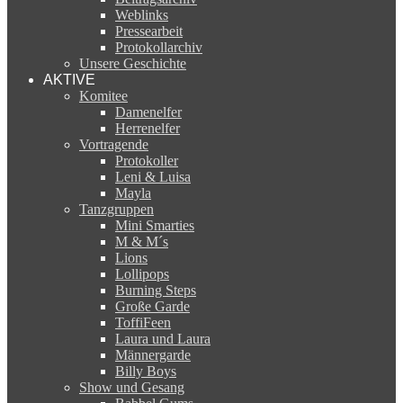
Weblinks
Pressearbeit
Protokollarchiv
Unsere Geschichte
AKTIVE
Komitee
Damenelfer
Herrenelfer
Vortragende
Protokoller
Leni & Luisa
Mayla
Tanzgruppen
Mini Smarties
M & M´s
Lions
Lollipops
Burning Steps
Große Garde
ToffiFeen
Laura und Laura
Männergarde
Billy Boys
Show und Gesang