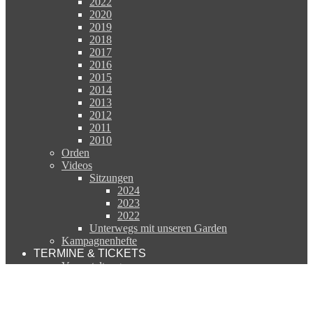
2022
2020
2019
2018
2017
2016
2015
2014
2013
2012
2011
2010
Orden
Videos
Sitzungen
2024
2023
2022
Unterwegs mit unseren Garden
Kampagnenhefte
TERMINE & TICKETS
Veranstaltungen
Ticket Online Shop
Trainingskalender
Veranstaltungsorte