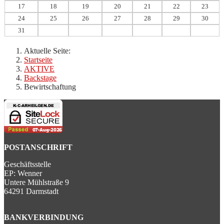
17
18
19
20
21
22
23
24
25
26
27
28
29
30
31
Aktuelle Seite:
Startseite
AKTIVE
Backstage
Bewirtschaftung
POSTANSCHRIFT
Geschäftsstelle
EP: Wenner
Untere Mühlstraße 9
64291 Darmstadt
BANKVERBINDUNG