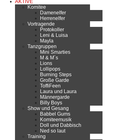
AKTIVE
Komitee
Damenelfer
Herrenelfer
Vortragende
Protokoller
Leni & Luisa
Mayla
Tanzgruppen
Mini Smarties
M & M´s
Lions
Lollipops
Burning Steps
Große Garde
ToffiFeen
Laura und Laura
Männergarde
Billy Boys
Show und Gesang
Babbel Gums
Komiteemusik
Doll und Dabbisch
Ned so laut
Training