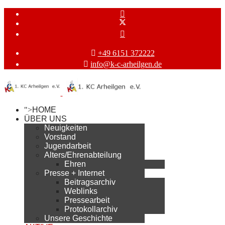
+49 6151 372222
info@k-c-arheilgen.de
">
HOME
ÜBER UNS
Neuigkeiten
Vorstand
Jugendarbeit
Alters/Ehrenabteilung
Ehren
Presse + Internet
Beitragsarchiv
Weblinks
Pressearbeit
Protokollarchiv
Unsere Geschichte