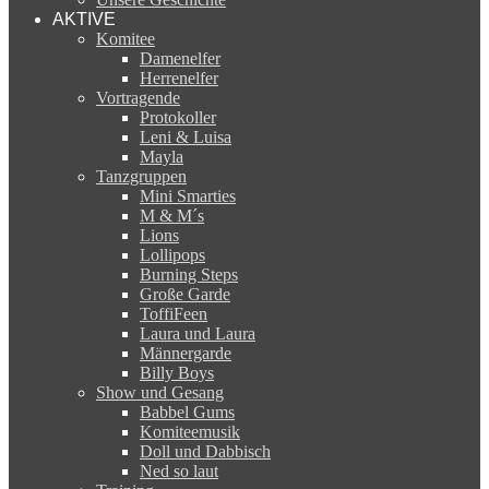
AKTIVE
Komitee
Damenelfer
Herrenelfer
Vortragende
Protokoller
Leni & Luisa
Mayla
Tanzgruppen
Mini Smarties
M & M´s
Lions
Lollipops
Burning Steps
Große Garde
ToffiFeen
Laura und Laura
Männergarde
Billy Boys
Show und Gesang
Babbel Gums
Komiteemusik
Doll und Dabbisch
Ned so laut