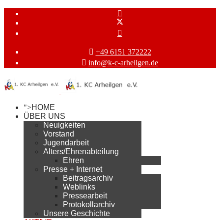
+49 6151 372222
info@k-c-arheilgen.de
">
HOME
ÜBER UNS
Neuigkeiten
Vorstand
Jugendarbeit
Alters/Ehrenabteilung
Ehren
Presse + Internet
Beitragsarchiv
Weblinks
Pressearbeit
Protokollarchiv
Unsere Geschichte