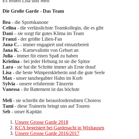
Es fehlen Lisa und Meli
Die Große Garde - Das Team
Bea
- die Sportskanone
Celina
- die verlässlichste Teamkollegin, die es gibt
Dani
– sie sorgt für gutes Klima im Team
Franzi
- der größte Lilien-Fan
Jana C.
- immer engagiert und einsatzbereit
Jana K.
- Karnevalistin von Geburt an
Julia
- immer für einen Spaß zu haben
Kristina
- bei jeder Hebung ist sie die Spitze
Lara
- sie hat die Schritte immer als Erste drauf
Lisa
- die beste Wimpernkleberin und die gute Seele
Max
- unser tanzbegabter Hahn im Korb
Sylvia
- unsere erfahrenste Tänzerin
Vanessa
- ihr Battement ist das höchste
Meli
- sie schreibt die herausforderndsten Choreos
Tami
- diese Trainerin bringt uns auf Touren
Seb
- unser Kapitän
Unsere Grosse Garde 2018
KCA begeistert bei Gardenacht in Wixhausen
Unsere Grosse Garde 2016/2017