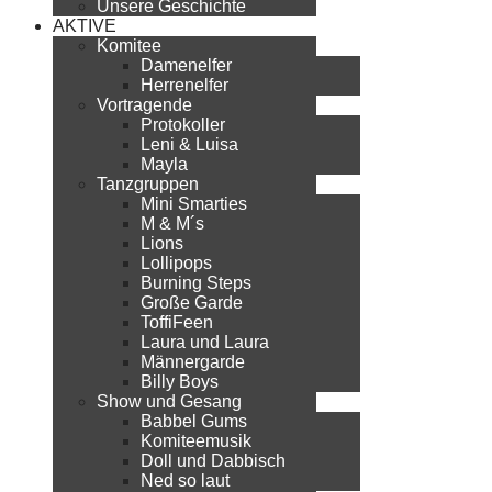
Unsere Geschichte
AKTIVE
Komitee
Damenelfer
Herrenelfer
Vortragende
Protokoller
Leni & Luisa
Mayla
Tanzgruppen
Mini Smarties
M & M´s
Lions
Lollipops
Burning Steps
Große Garde
ToffiFeen
Laura und Laura
Männergarde
Billy Boys
Show und Gesang
Babbel Gums
Komiteemusik
Doll und Dabbisch
Ned so laut