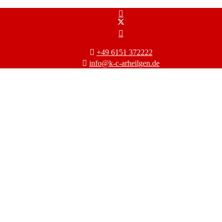
+49 6151 372222
info@k-c-arheilgen.de