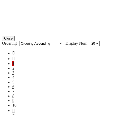
Close
Ordering
Display Num
1
2
3
4
5
6
7
8
9
10