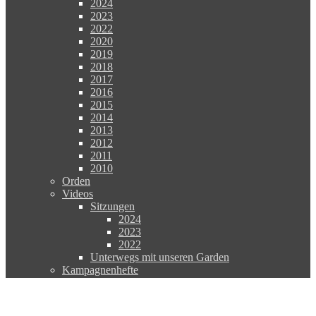
2024
2023
2022
2020
2019
2018
2017
2016
2015
2014
2013
2012
2011
2010
Orden
Videos
Sitzungen
2024
2023
2022
Unterwegs mit unseren Garden
Kampagnenhefte
TERMINE & TICKETS
Veranstaltungen
Ticket Online Shop