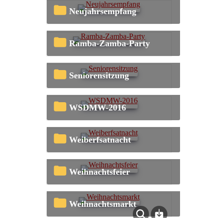
Neujahrsempfang
Ramba-Zamba-Party
Seniorensitzung
WSDMW-2016
Weiberfsatnacht
Weihnachtsfeier
Weihnachtsmarkt