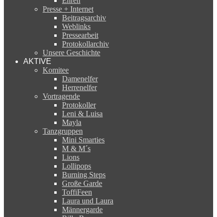
Ehren
Presse + Internet
Beitragsarchiv
Weblinks
Pressearbeit
Protokollarchiv
Unsere Geschichte
AKTIVE
Komitee
Damenelfer
Herrenelfer
Vortragende
Protokoller
Leni & Luisa
Mayla
Tanzgruppen
Mini Smarties
M & M´s
Lions
Lollipops
Burning Steps
Große Garde
ToffiFeen
Laura und Laura
Männergarde