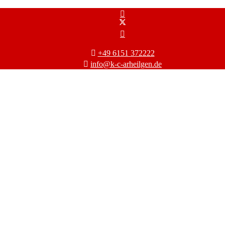
+49 6151 372222
info@k-c-arheilgen.de