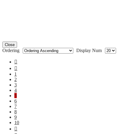
Close
Ordering
Display Num
1
2
3
4
5
6
7
8
9
10