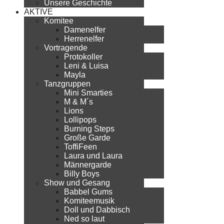
Unsere Geschichte
AKTIVE
Komitee
Damenelfer
Herrenelfer
Vortragende
Protokoller
Leni & Luisa
Mayla
Tanzgruppen
Mini Smarties
M & M´s
Lions
Lollipops
Burning Steps
Große Garde
ToffiFeen
Laura und Laura
Männergarde
Billy Boys
Show und Gesang
Babbel Gums
Komiteemusik
Doll und Dabbisch
Ned so laut