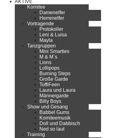
AKTIVE
Komitee
Damenelfer
Herrenelfer
Vortragende
Protokoller
Leni & Luisa
Mayla
Tanzgruppen
Mini Smarties
M & M´s
Lions
Lollipops
Burning Steps
Große Garde
ToffiFeen
Laura und Laura
Männergarde
Billy Boys
Show und Gesang
Babbel Gums
Komiteemusik
Doll und Dabbisch
Ned so laut
Training