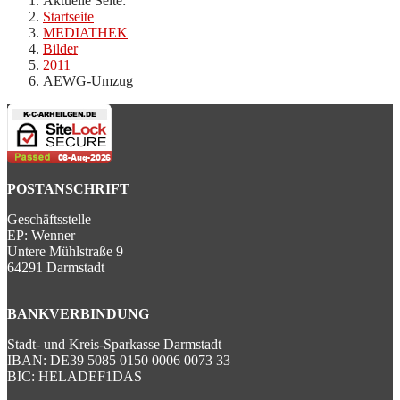
Aktuelle Seite:
Startseite
MEDIATHEK
Bilder
2011
AEWG-Umzug
POSTANSCHRIFT
Geschäftsstelle
EP: Wenner
Untere Mühlstraße 9
64291 Darmstadt
BANKVERBINDUNG
Stadt- und Kreis-Sparkasse Darmstadt
IBAN: DE39 5085 0150 0006 0073 33
BIC: HELADEF1DAS