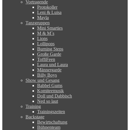
Vortragende
Protokoller
Leni & Luisa
Mayla
Tanzgruppen
Mini Smarties
M & M´s
Lions
Lollipops
Burning Steps
Große Garde
ToffiFeen
Laura und Laura
Männergarde
Billy Boys
Show und Gesang
Babbel Gums
Komiteemusik
Doll und Dabbisch
Ned so laut
Training
Trainingszeiten
Backstage
Bewirtschaftung
Bühnenteam