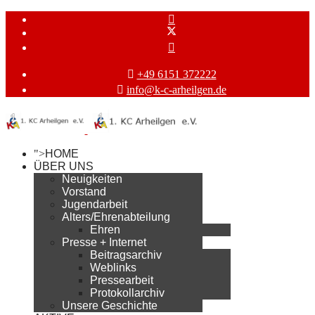
+49 6151 372222
info@k-c-arheilgen.de
">
HOME
ÜBER UNS
Neuigkeiten
Vorstand
Jugendarbeit
Alters/Ehrenabteilung
Ehren
Presse + Internet
Beitragsarchiv
Weblinks
Pressearbeit
Protokollarchiv
Unsere Geschichte