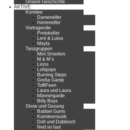
Unsere Geschichte
AKTIVE
Komitee
Damenelfer
Herrenelfer
Vortragende
Protokoller
Leni & Luisa
Mayla
Tanzgruppen
Mini Smarties
M & M´s
Lions
Lollipops
Burning Steps
Große Garde
ToffiFeen
Laura und Laura
Männergarde
Billy Boys
Show und Gesang
Babbel Gums
Komiteemusik
Doll und Dabbisch
Ned so laut