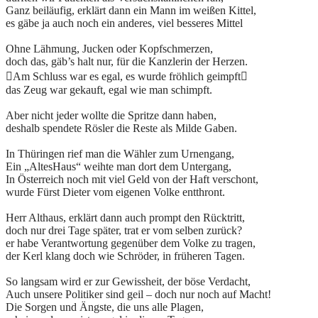
Ganz beiläufig, erklärt dann ein Mann im weißen Kittel,
es gäbe ja auch noch ein anderes, viel besseres Mittel
Ohne Lähmung, Jucken oder Kopfschmerzen,
doch das, gäb’s halt nur, für die Kanzlerin der Herzen.
Am Schluss war es egal, es wurde fröhlich geimpft
das Zeug war gekauft, egal wie man schimpft.
Aber nicht jeder wollte die Spritze dann haben,
deshalb spendete Rösler die Reste als Milde Gaben.
In Thüringen rief man die Wähler zum Urnengang,
Ein „AltesHaus“ weihte man dort dem Untergang,
In Österreich noch mit viel Geld von der Haft verschont,
wurde Fürst Dieter vom eigenen Volke entthront.
Herr Althaus, erklärt dann auch prompt den Rücktritt,
doch nur drei Tage später, trat er vom selben zurück?
er habe Verantwortung gegenüber dem Volke zu tragen,
der Kerl klang doch wie Schröder, in früheren Tagen.
So langsam wird er zur Gewissheit, der böse Verdacht,
Auch unsere Politiker sind geil – doch nur noch auf Macht!
Die Sorgen und Ängste, die uns alle Plagen,