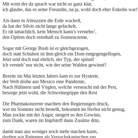
Mit wem der da sprach war nicht so ganz klar,
ich glaube, das es seine Freundin, na ja, wohl doch eher Enkelin war!
Als dann in Abruzzien die Erde wackelt,
da hat der Silvio nicht lange gefackelt,
Er rät tatsächlich, kein Mensch kann’s verstehn’,
den Opfern doch ernsthaft zu Sonnencreme.
Sogar mit George Bush ist er gleichgezogen,
doch statt Schuhen ist ihm gleich ein Dom entgegengeflogen,
Jetzt seid doch mal ehrlich, der Typ, der spinnt!
ich versteh’ nur nicht, wie der seine Wahlen gewinnt?
Bereits im Mai letzten Jahres kam es zur Hysterie,
der Welt drohe aus Mexico eine Pandemie,
Nach Hühnern und Vöglen, welche verseucht mit der Pest,
besorge jetzt wohl, die Schweinegrippe den Rest
Die Pharmakonzerne machten den Regierungen druck,
wer im Sommer nicht bestellt, bekommt im Herbst nicht genug,
Man zockte mit der Angst, steigert so den Gewinn,
zum Dank, waren im Impfstoff dann Zusätze drin,
damit man aus weniger noch mehr machen kann,
durften wir Patienten als Versuchskaninchen ran,