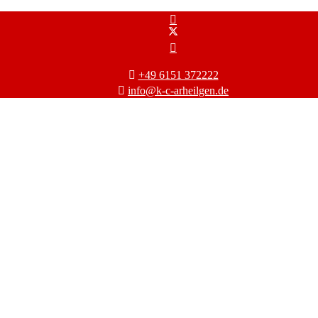
+49 6151 372222
info@k-c-arheilgen.de