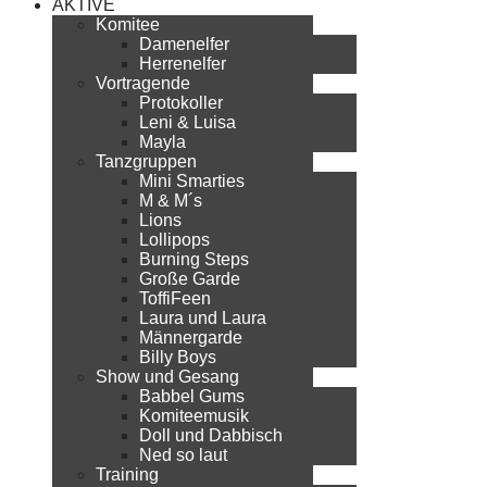
AKTIVE
Komitee
Damenelfer
Herrenelfer
Vortragende
Protokoller
Leni & Luisa
Mayla
Tanzgruppen
Mini Smarties
M & M´s
Lions
Lollipops
Burning Steps
Große Garde
ToffiFeen
Laura und Laura
Männergarde
Billy Boys
Show und Gesang
Babbel Gums
Komiteemusik
Doll und Dabbisch
Ned so laut
Training