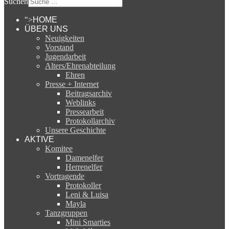
Suchen
">
HOME
ÜBER UNS
Neuigkeiten
Vorstand
Jugendarbeit
Alters/Ehrenabteilung
Ehren
Presse + Internet
Beitragsarchiv
Weblinks
Pressearbeit
Protokollarchiv
Unsere Geschichte
AKTIVE
Komitee
Damenelfer
Herrenelfer
Vortragende
Protokoller
Leni & Luisa
Mayla
Tanzgruppen
Mini Smarties