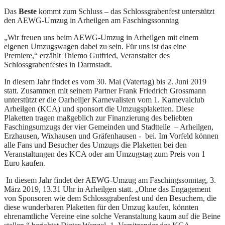
Das
Beste
kommt zum Schluss – das Schlossgrabenfest unterstützt
den AEWG-Umzug in Arheilgen am Faschingssonntag
„Wir freuen uns beim AEWG-Umzug in Arheilgen mit einem
eigenen Umzugswagen dabei zu sein. Für uns ist das eine
Premiere,“ erzählt Thiemo Gutfried, Veranstalter des
Schlossgrabenfestes in Darmstadt.
In diesem Jahr findet es vom 30. Mai (Vatertag) bis 2. Juni 2019
statt. Zusammen mit seinem Partner Frank Friedrich Grossmann
unterstützt er die Oarhelljer Karnevalisten vom 1. Karnevalclub
Arheilgen (KCA) und sponsort die Umzugsplaketten. Diese
Plaketten tragen maßgeblich zur Finanzierung des beliebten
Faschingsumzugs der vier Gemeinden und Stadtteile – Arheilgen,
Erzhausen, Wixhausen und Gräfenhausen - bei. Im Vorfeld können
alle Fans und Besucher des Umzugs die Plaketten bei den
Veranstaltungen des KCA oder am Umzugstag zum Preis von 1
Euro kaufen.
In diesem Jahr findet der AEWG-Umzug am Faschingssonntag, 3.
März 2019, 13.31 Uhr in Arheilgen statt. „Ohne das Engagement
von Sponsoren wie dem Schlossgrabenfest und den Besuchern, die
diese wunderbaren Plaketten für den Umzug kaufen, könnten
ehrenamtliche Vereine eine solche Veranstaltung kaum auf die Beine