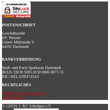
POSTANSCHRIFT
Geschäftsstelle
EP: Wenner
Untere Mühlstraße 9
64291 Darmstadt
BANKVERBINDUNG
Stadt- und Kreis-Sparkasse Darmstadt
IBAN: DE39 5085 0150 0006 0073 33
BIC: HELADEF1DAS
RECHTLICHES
Impressum und Datenschutz
Mitgliedschaft
© {2023} 1. KC Arheilgen e.V.