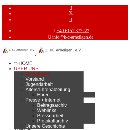
+49 6151 372222
info@k-c-arheilgen.de
">
HOME
ÜBER UNS
Neuigkeiten
Vorstand
Jugendarbeit
Alters/Ehrenabteilung
Ehren
Presse + Internet
Beitragsarchiv
Weblinks
Pressearbeit
Protokollarchiv
Unsere Geschichte