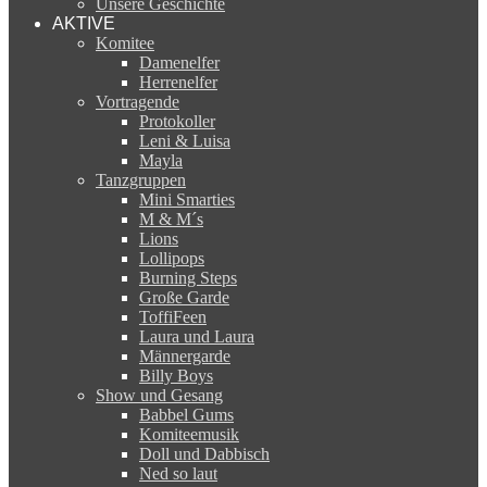
Unsere Geschichte
AKTIVE
Komitee
Damenelfer
Herrenelfer
Vortragende
Protokoller
Leni & Luisa
Mayla
Tanzgruppen
Mini Smarties
M & M´s
Lions
Lollipops
Burning Steps
Große Garde
ToffiFeen
Laura und Laura
Männergarde
Billy Boys
Show und Gesang
Babbel Gums
Komiteemusik
Doll und Dabbisch
Ned so laut