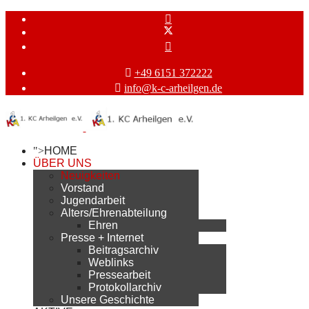
+49 6151 372222
info@k-c-arheilgen.de
">
HOME
ÜBER UNS
Neuigkeiten
Vorstand
Jugendarbeit
Alters/Ehrenabteilung
Ehren
Presse + Internet
Beitragsarchiv
Weblinks
Pressearbeit
Protokollarchiv
Unsere Geschichte