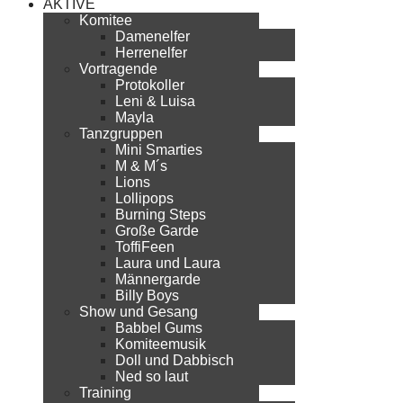
AKTIVE
Komitee
Damenelfer
Herrenelfer
Vortragende
Protokoller
Leni & Luisa
Mayla
Tanzgruppen
Mini Smarties
M & M´s
Lions
Lollipops
Burning Steps
Große Garde
ToffiFeen
Laura und Laura
Männergarde
Billy Boys
Show und Gesang
Babbel Gums
Komiteemusik
Doll und Dabbisch
Ned so laut
Training