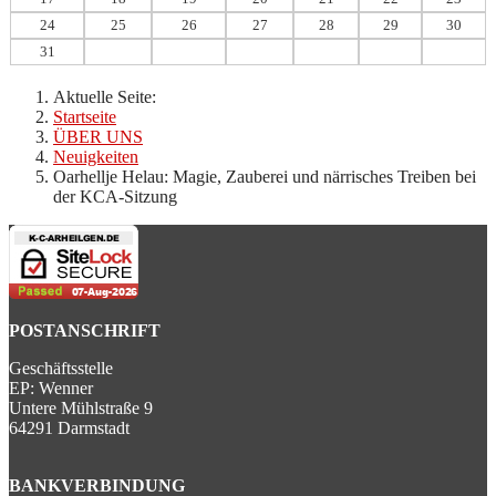
24
25
26
27
28
29
30
31
Aktuelle Seite:
Startseite
ÜBER UNS
Neuigkeiten
Oarhellje Helau: Magie, Zauberei und närrisches Treiben bei
der KCA-Sitzung
POSTANSCHRIFT
Geschäftsstelle
EP: Wenner
Untere Mühlstraße 9
64291 Darmstadt
BANKVERBINDUNG