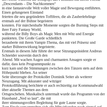
„Descendants – Die Nachkommen“
in eine fantasievolle Welt voller Magie und Bewegung entführten.
Einen gelungenen Einstand
feierten die neu gegründeten Toffifeen, die als Zauberlehrlinge
erstmals auf der Bühne begeistern
konnten. Für märchenhafte Momente sorgten die Burning Steps mit
ihrer Fairy Fantasy World,
während die Billy Boys als Magic Men mit Witz und Energie
punkteten. Die Große Garde schließlich
bezauberte mit ihrem Vampir-Thema, das mit viel Präsenz und
starker Bühnenwirkung begeisterte.
Erstmals in diesem Jahr führte der neue Sitzungspräsident Andreas
Schneider souverän durch den
Abend. Mit wachen Augen und charmanten Ansagen sorgte er
dafür, dass kein Programmpunkt zu
kurz kam und die Stimmungen zwischen den Tänzen stets auf dem
Höhepunkt blieben. An seiner
Seite überzeugte der Protokoller Dominik Seiter als weiterer
Neuzugang. Mit akkurater und witziger
Protokollführung berichtete er auch rechtzeitig zur Kommunalwahl
über aktuelle Themen aus dem
Ortsgeschehen. Musikalisch untermalt wurde das Programm von der
Hausband „Ned so laut“, die mit
ihrer stimmungsvollen Begleitung für gute Laune sorgte.
Zum Finale versammelten sich alle Mitwirkenden noch einmal auf