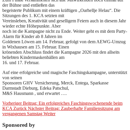
der Bühne und entließen das
begeisterte Publikum mit einem kräftigen „Oarhellje Helau“. Die
Sitzungen des 1. KCA setzten mit
Vereinsleben, Kreativität und geselligem Feiern auch in diesem Jahr
wieder echte Höhepunkte. Aber
noch ist die Kampagne nicht zu Ende. Weiter geht es mit dem Party-
Alarm für Kinder ab 8 Jahren im
Goldenen Löwen am 14. Februar, gefolgt von dem AEWG-Umzug
in Wixhausen am 15. Februar. Einen
krönenden Abschluss findet die Kampagne 2026 mit den allseits
beliebten Kindermaskenbällen am
16. und 17. Februar.
Auf eine erfolgreiche und magische Faschingskampagne, unterstützt
von seinen
Sponsoren GHV Versicherung, Merck, Entega, Sparkasse
Darmstadt Dieburg, Edeka Patschul,
M&S Hausmann , und erwartet ….
Vorheriger Beitrag: Ein erfolgreiches Faschingswochenende beim
KCA
Zurück
Nächster Beitrag: Zauberhafte Familiensitzung am
vergangenen Samstag
Weiter
Sponsored by