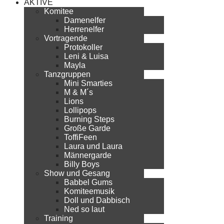
AKTIVE
Komitee
Damenelfer
Herrenelfer
Vortragende
Protokoller
Leni & Luisa
Mayla
Tanzgruppen
Mini Smarties
M & M´s
Lions
Lollipops
Burning Steps
Große Garde
ToffiFeen
Laura und Laura
Männergarde
Billy Boys
Show und Gesang
Babbel Gums
Komiteemusik
Doll und Dabbisch
Ned so laut
Training