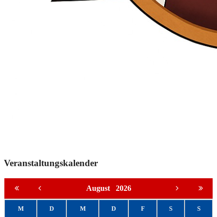
Veranstaltungskalender
August
2026
M
D
M
D
F
S
S