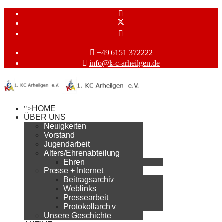
+49 6151 372222
info@k-c-arheilgen.de
">
HOME
ÜBER UNS
Neuigkeiten
Vorstand
Jugendarbeit
Alters/Ehrenabteilung
Ehren
Presse + Internet
Beitragsarchiv
Weblinks
Pressearbeit
Protokollarchiv
Unsere Geschichte