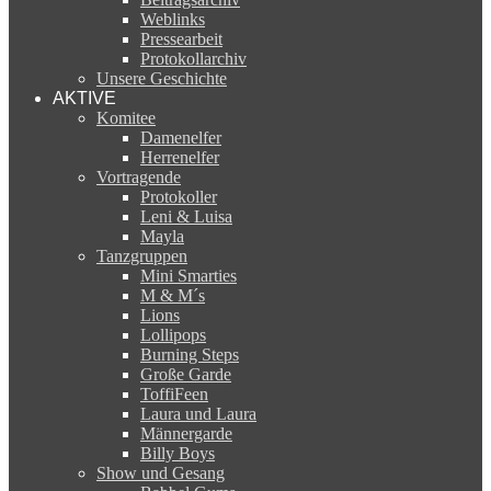
Weblinks
Pressearbeit
Protokollarchiv
Unsere Geschichte
AKTIVE
Komitee
Damenelfer
Herrenelfer
Vortragende
Protokoller
Leni & Luisa
Mayla
Tanzgruppen
Mini Smarties
M & M´s
Lions
Lollipops
Burning Steps
Große Garde
ToffiFeen
Laura und Laura
Männergarde
Billy Boys
Show und Gesang