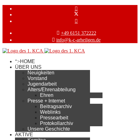
+49 6151 372222
info@k-c-arheilgen.de
">
HOME
ÜBER UNS
Neuigkeiten
Vorstand
Jugendarbeit
Alters/Ehrenabteilung
Ehren
Presse + Internet
Beitragsarchiv
Weblinks
Pressearbeit
Protokollarchiv
Unsere Geschichte
AKTIVE