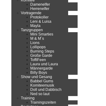
Komitee
Damenelfer
Herrenelfer
Vortragende
Protokoller
Leni & Luisa
Mayla
Tanzgruppen
Mini Smarties
M & M´s
Lions
Lollipops
Burning Steps
Große Garde
ToffiFeen
Laura und Laura
Männergarde
Billy Boys
Show und Gesang
Babbel Gums
Komiteemusik
Doll und Dabbisch
Ned so laut
Training
Trainingszeiten