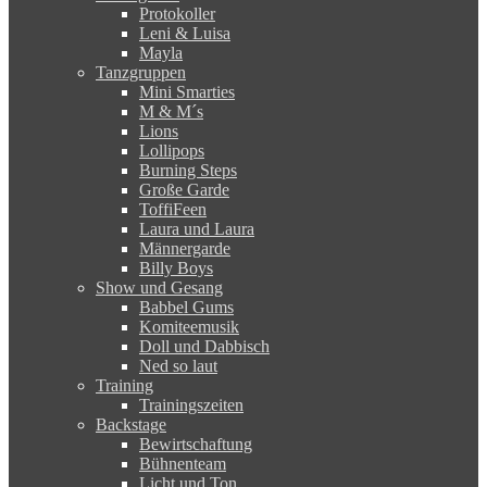
Protokoller
Leni & Luisa
Mayla
Tanzgruppen
Mini Smarties
M & M´s
Lions
Lollipops
Burning Steps
Große Garde
ToffiFeen
Laura und Laura
Männergarde
Billy Boys
Show und Gesang
Babbel Gums
Komiteemusik
Doll und Dabbisch
Ned so laut
Training
Trainingszeiten
Backstage
Bewirtschaftung
Bühnenteam
Licht und Ton