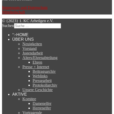
Impressum und Datenschutz
Mitgliedschaft
© {2023} 1. KC Arheilgen e.V.
Suchen
">
HOME
ÜBER UNS
Neuigkeiten
Vorstand
Jugendarbeit
Alters/Ehrenabteilung
Ehren
Presse + Internet
Beitragsarchiv
Weblinks
Pressearbeit
Protokollarchiv
Unsere Geschichte
AKTIVE
Komitee
Damenelfer
Herrenelfer
Vortragende