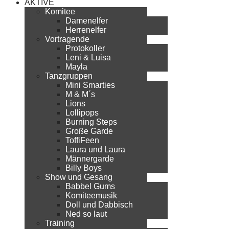
AKTIVE
Komitee
Damenelfer
Herrenelfer
Vortragende
Protokoller
Leni & Luisa
Mayla
Tanzgruppen
Mini Smarties
M & M´s
Lions
Lollipops
Burning Steps
Große Garde
ToffiFeen
Laura und Laura
Männergarde
Billy Boys
Show und Gesang
Babbel Gums
Komiteemusik
Doll und Dabbisch
Ned so laut
Training