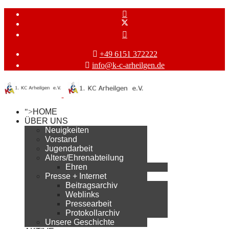
+49 6151 372222
info@k-c-arheilgen.de
">
HOME
ÜBER UNS
Neuigkeiten
Vorstand
Jugendarbeit
Alters/Ehrenabteilung
Ehren
Presse + Internet
Beitragsarchiv
Weblinks
Pressearbeit
Protokollarchiv
Unsere Geschichte