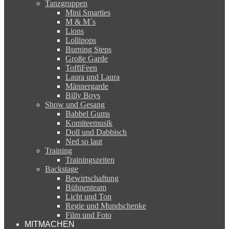
Tanzgruppen
Mini Smarties
M & M´s
Lions
Lollipops
Burning Steps
Große Garde
ToffiFeen
Laura und Laura
Männergarde
Billy Boys
Show und Gesang
Babbel Gums
Komiteemusik
Doll und Dabbisch
Ned so laut
Training
Trainingszeiten
Backstage
Bewirtschaftung
Bühnenteam
Licht und Ton
Regie und Mundschenke
Film und Foto
MITMACHEN