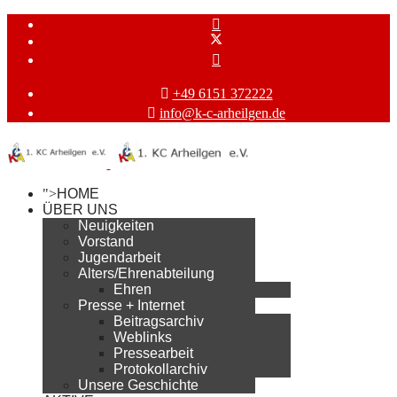
+49 6151 372222
info@k-c-arheilgen.de
">
HOME
ÜBER UNS
Neuigkeiten
Vorstand
Jugendarbeit
Alters/Ehrenabteilung
Ehren
Presse + Internet
Beitragsarchiv
Weblinks
Pressearbeit
Protokollarchiv
Unsere Geschichte