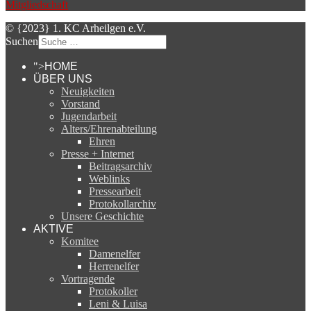
RECHTLICHES
Impressum und Datenschutz
Mitgliedschaft
© {2023} 1. KC Arheilgen e.V.
Suchen
">
HOME
ÜBER UNS
Neuigkeiten
Vorstand
Jugendarbeit
Alters/Ehrenabteilung
Ehren
Presse + Internet
Beitragsarchiv
Weblinks
Pressearbeit
Protokollarchiv
Unsere Geschichte
AKTIVE
Komitee
Damenelfer
Herrenelfer