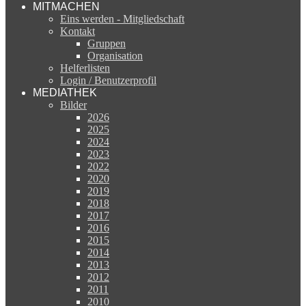
Licht und Ton
Regie und Mundschenke
Film und Foto
MITMACHEN
Eins werden - Mitgliedschaft
Kontakt
Gruppen
Organisation
Helferlisten
Login / Benutzerprofil
MEDIATHEK
Bilder
2026
2025
2024
2023
2022
2020
2019
2018
2017
2016
2015
2014
2013