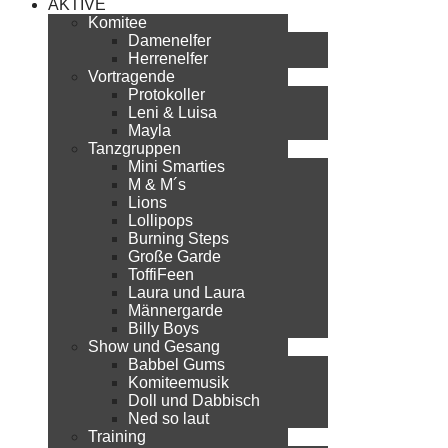
AKTIVE
Komitee
Damenelfer
Herrenelfer
Vortragende
Protokoller
Leni & Luisa
Mayla
Tanzgruppen
Mini Smarties
M & M´s
Lions
Lollipops
Burning Steps
Große Garde
ToffiFeen
Laura und Laura
Männergarde
Billy Boys
Show und Gesang
Babbel Gums
Komiteemusik
Doll und Dabbisch
Ned so laut
Training