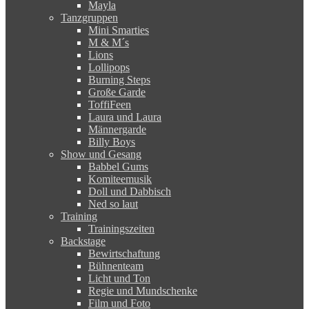
Vortragende
Protokoller
Leni & Luisa
Mayla
Tanzgruppen
Mini Smarties
M & M´s
Lions
Lollipops
Burning Steps
Große Garde
ToffiFeen
Laura und Laura
Männergarde
Billy Boys
Show und Gesang
Babbel Gums
Komiteemusik
Doll und Dabbisch
Ned so laut
Training
Trainingszeiten
Backstage
Bewirtschaftung
Bühnenteam