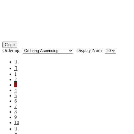
Close
Ordering
Display Num
1
2
3
4
5
6
7
8
9
10