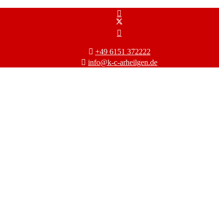
+49 6151 372222
info@k-c-arheilgen.de