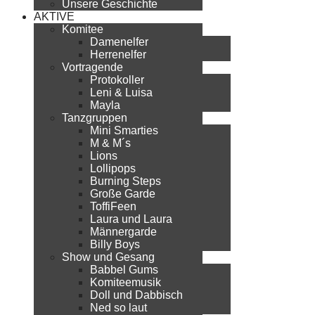
Unsere Geschichte
AKTIVE
Komitee
Damenelfer
Herrenelfer
Vortragende
Protokoller
Leni & Luisa
Mayla
Tanzgruppen
Mini Smarties
M & M´s
Lions
Lollipops
Burning Steps
Große Garde
ToffiFeen
Laura und Laura
Männergarde
Billy Boys
Show und Gesang
Babbel Gums
Komiteemusik
Doll und Dabbisch
Ned so laut