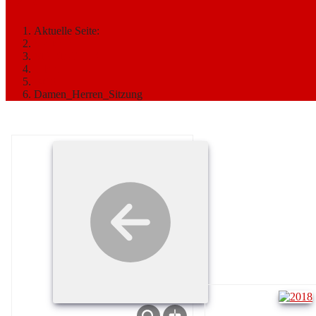
2018
Aktuelle Seite:
Startseite
MEDIATHEK
Bilder
2018
Damen_Herren_Sitzung