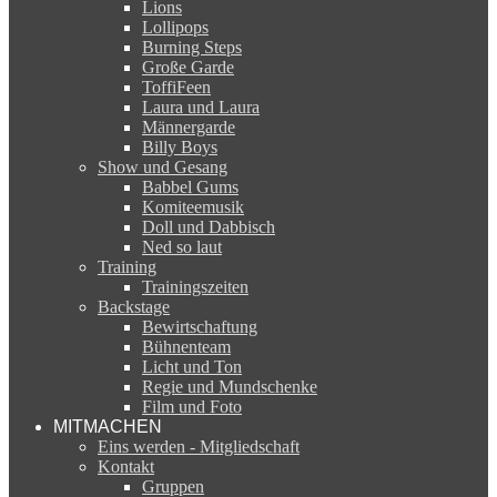
Lions
Lollipops
Burning Steps
Große Garde
ToffiFeen
Laura und Laura
Männergarde
Billy Boys
Show und Gesang
Babbel Gums
Komiteemusik
Doll und Dabbisch
Ned so laut
Training
Trainingszeiten
Backstage
Bewirtschaftung
Bühnenteam
Licht und Ton
Regie und Mundschenke
Film und Foto
MITMACHEN
Eins werden - Mitgliedschaft
Kontakt
Gruppen