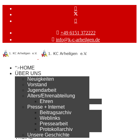
+49 6151 372222
info@k-c-arheilgen.de
">
HOME
ÜBER UNS
Neuigkeiten
Vorstand
Jugendarbeit
Alters/Ehrenabteilung
Ehren
Presse + Internet
Beitragsarchiv
Weblinks
Pressearbeit
Protokollarchiv
Unsere Geschichte