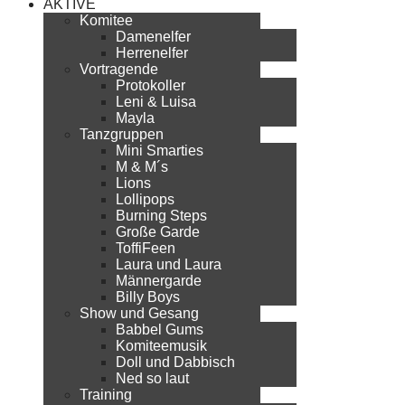
AKTIVE
Komitee
Damenelfer
Herrenelfer
Vortragende
Protokoller
Leni & Luisa
Mayla
Tanzgruppen
Mini Smarties
M & M´s
Lions
Lollipops
Burning Steps
Große Garde
ToffiFeen
Laura und Laura
Männergarde
Billy Boys
Show und Gesang
Babbel Gums
Komiteemusik
Doll und Dabbisch
Ned so laut
Training