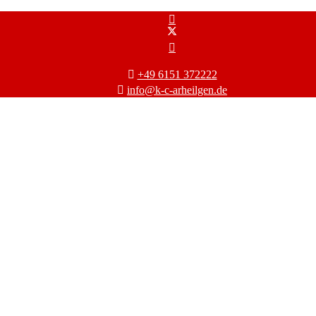
+49 6151 372222
info@k-c-arheilgen.de