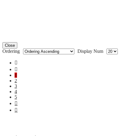
Close
Ordering
Display Num
1
2
3
4
5