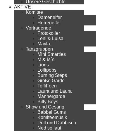
Unsere Geschichte
AKTIVE
Komitee
Damenelfer
Herrenelfer
Vortragende
Protokoller
Leni & Luisa
Mayla
Tanzgruppen
Mini Smarties
M & M´s
Lions
Lollipops
Burning Steps
Große Garde
ToffiFeen
Laura und Laura
Männergarde
Billy Boys
Show und Gesang
Babbel Gums
Komiteemusik
Doll und Dabbisch
Ned so laut