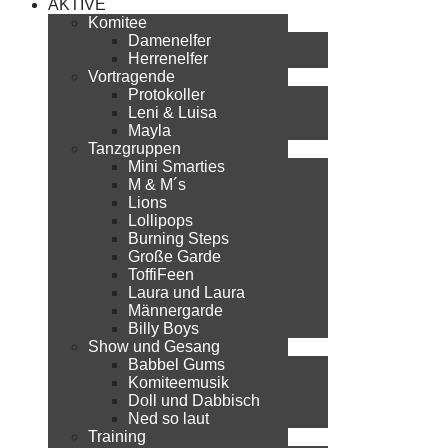
AKTIVE
Komitee
Damenelfer
Herrenelfer
Vortragende
Protokoller
Leni & Luisa
Mayla
Tanzgruppen
Mini Smarties
M & M´s
Lions
Lollipops
Burning Steps
Große Garde
ToffiFeen
Laura und Laura
Männergarde
Billy Boys
Show und Gesang
Babbel Gums
Komiteemusik
Doll und Dabbisch
Ned so laut
Training