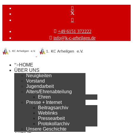
+49 6151 372222
info@k-c-arheilgen.de
">
HOME
ÜBER UNS
Neuigkeiten
Vorstand
Jugendarbeit
Alters/Ehrenabteilung
Ehren
Presse + Internet
Beitragsarchiv
Weblinks
Pressearbeit
Protokollarchiv
Unsere Geschichte