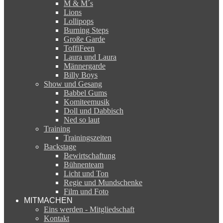
M & M´s
Lions
Lollipops
Burning Steps
Große Garde
ToffiFeen
Laura und Laura
Männergarde
Billy Boys
Show und Gesang
Babbel Gums
Komiteemusik
Doll und Dabbisch
Ned so laut
Training
Trainingszeiten
Backstage
Bewirtschaftung
Bühnenteam
Licht und Ton
Regie und Mundschenke
Film und Foto
MITMACHEN
Eins werden - Mitgliedschaft
Kontakt