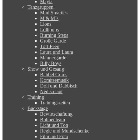
Mayla
Tanzgruppen
Mini Smarties
M & M´s
Lions
Lollipops
Burning Steps
Große Garde
ToffiFeen
Laura und Laura
Männergarde
Billy Boys
Show und Gesang
Babbel Gums
Komiteemusik
Doll und Dabbisch
Ned so laut
Training
Trainingszeiten
Backstage
Bewirtschaftung
Bühnenteam
Licht und Ton
Regie und Mundschenke
Film und Foto