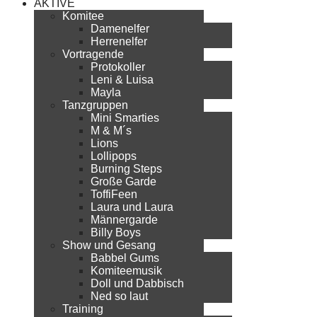
AKTIVE
Komitee
Damenelfer
Herrenelfer
Vortragende
Protokoller
Leni & Luisa
Mayla
Tanzgruppen
Mini Smarties
M & M´s
Lions
Lollipops
Burning Steps
Große Garde
ToffiFeen
Laura und Laura
Männergarde
Billy Boys
Show und Gesang
Babbel Gums
Komiteemusik
Doll und Dabbisch
Ned so laut
Training