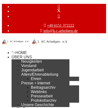
+49 6151 372222
info@k-c-arheilgen.de
">
HOME
ÜBER UNS
Neuigkeiten
Vorstand
Jugendarbeit
Alters/Ehrenabteilung
Ehren
Presse + Internet
Beitragsarchiv
Weblinks
Pressearbeit
Protokollarchiv
Unsere Geschichte