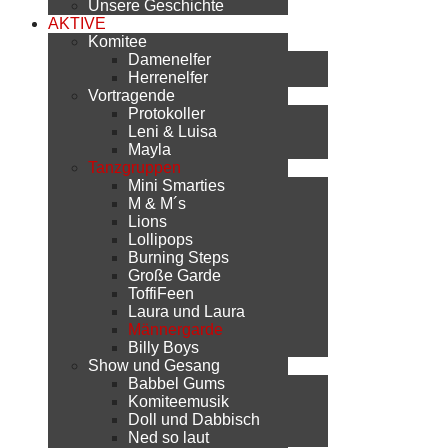
Unsere Geschichte
AKTIVE
Komitee
Damenelfer
Herrenelfer
Vortragende
Protokoller
Leni & Luisa
Mayla
Tanzgruppen
Mini Smarties
M & M´s
Lions
Lollipops
Burning Steps
Große Garde
ToffiFeen
Laura und Laura
Männergarde
Billy Boys
Show und Gesang
Babbel Gums
Komiteemusik
Doll und Dabbisch
Ned so laut