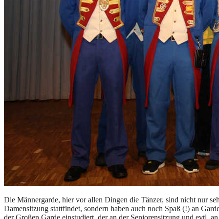
Die Männergarde, hier vor allen Dingen die Tänzer, sind nicht nur se
Damensitzung stattfindet, sondern haben auch noch Spaß (!) an Gard
der Großen Garde einstudiert, der an der Seniorensitzung und evtl. a