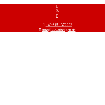
+49 6151 372222
info@k-c-arheilgen.de