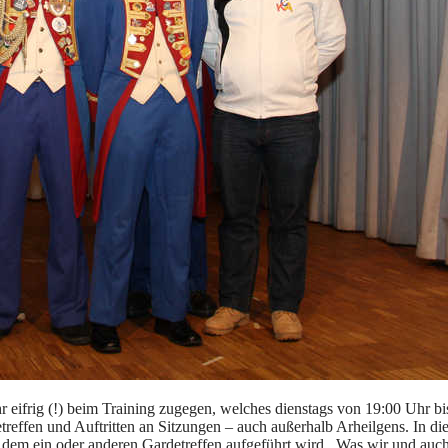
hr eifrig (!) beim Training zugegen, welches dienstags von 19:00 Uhr b
etreffen und Auftritten an Sitzungen – auch außerhalb Arheilgens. I
n dem ein oder anderen Gardetreffen aufgeführt wird. Was wir und auch 