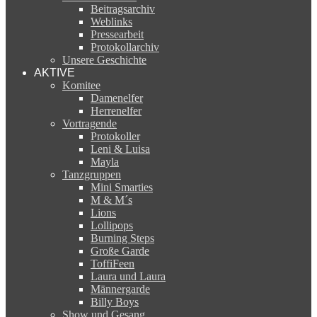
Beitragsarchiv
Weblinks
Pressearbeit
Protokollarchiv
Unsere Geschichte
AKTIVE
Komitee
Damenelfer
Herrenelfer
Vortragende
Protokoller
Leni & Luisa
Mayla
Tanzgruppen
Mini Smarties
M & M´s
Lions
Lollipops
Burning Steps
Große Garde
ToffiFeen
Laura und Laura
Männergarde
Billy Boys
Show und Gesang