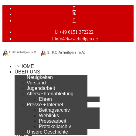
+49 6151 372222
info@k-c-arheilgen.de
">
HOME
ÜBER UNS
Neuigkeiten
Vorstand
Jugendarbeit
Alters/Ehrenabteilung
Ehren
Presse + Internet
Beitragsarchiv
Weblinks
Pressearbeit
Protokollarchiv
Unsere Geschichte