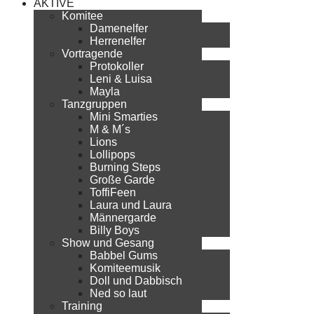
AKTIVE
Komitee
Damenelfer
Herrenelfer
Vortragende
Protokoller
Leni & Luisa
Mayla
Tanzgruppen
Mini Smarties
M & M´s
Lions
Lollipops
Burning Steps
Große Garde
ToffiFeen
Laura und Laura
Männergarde
Billy Boys
Show und Gesang
Babbel Gums
Komiteemusik
Doll und Dabbisch
Ned so laut
Training